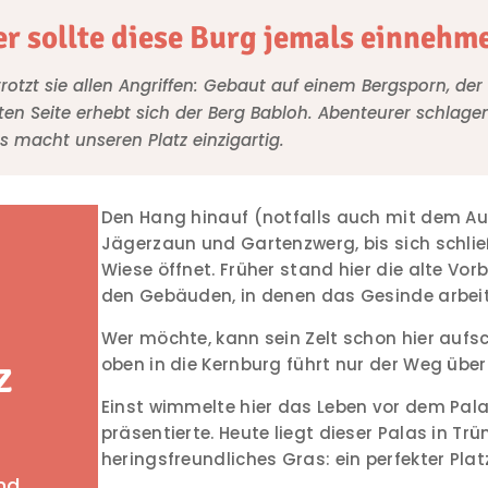
r sollte diese Burg jemals einnehm
rotzt sie allen Angriffen: Gebaut auf einem Bergsporn, der
ierten Seite erhebt sich der Berg Babloh. Abenteurer schlag
as macht unseren Platz einzigartig.
Den Hang hinauf (notfalls auch mit dem 
Jägerzaun und Gartenzwerg, bis sich schli
Wiese öffnet. Früher stand hier die alte Vor
den Gebäuden, in denen das Gesinde arbeite
Wer möchte, kann sein Zelt schon hier aufsch
z
oben in die Kernburg führt nur der Weg übe
Einst wimmelte hier das Leben vor dem Pal
präsentierte. Heute liegt dieser Palas in 
heringsfreundliches Gras: ein perfekter Platz
nd