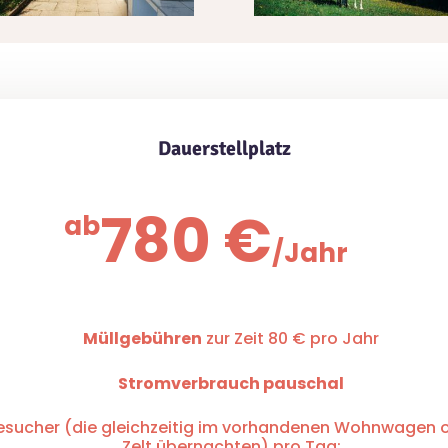
Dauerstellplatz
780 €
ab
/
Jahr
Müllgebühren
zur Zeit 80 € pro Jahr
Stromverbrauch pauschal
esucher (die gleichzeitig im vorhandenen Wohnwagen 
Zelt übernachten) pro Tag: