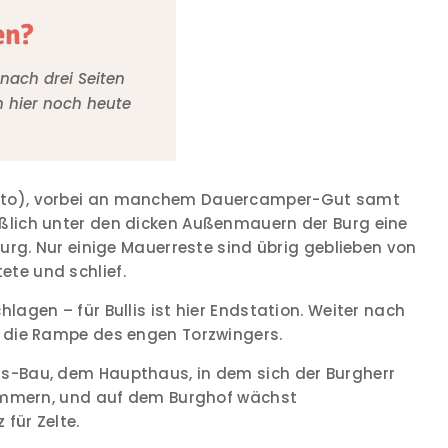
en?
 nach drei Seiten
en hier noch heute
Auto), vorbei an manchem Dauercamper-Gut samt
eßlich unter den dicken Außenmauern der Burg eine
burg. Nur einige Mauerreste sind übrig geblieben von
te und schlief.
lagen – für Bullis ist hier Endstation. Weiter nach
r die Rampe des engen Torzwingers.
as-Bau, dem Haupthaus, in dem sich der Burgherr
Trümmern, und auf dem Burghof wächst
 für Zelte.