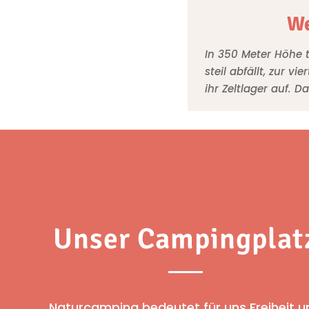
We
In 350 Meter Höhe t
steil abfällt, zur v
ihr Zeltlager auf. D
Unser Campingplat
Naturcamping bedeutet für uns Freiheit u